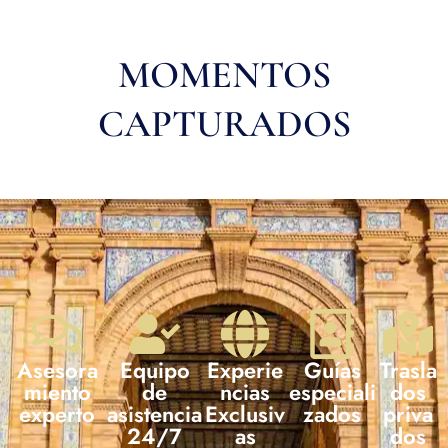
MOMENTOS
CAPTURADOS
Asesora
Equipo
Experie
Guías
Trasla
miento
de
ncias
especiali
dos
experto
asistencia
Exclusiv
zados
priva
24/7
as
dos