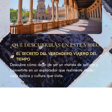
¿QUÉ DESCUBRIRÁS EN ESTE VÍDEO?
EL SECRETO DEL VERDADERO VIAJERO DEL
TIEMPO
Descubre cómo dejar de ser un «turista de selfies» y
convertirte en un explorador que realmente siente
cada época y cultura que visita.
LA TRANQUILIDAD QUE MERECES
Conoce el sistema que elimina todas las
preocupaciones logísticas para que puedas centrarte
solo en lo que importa: sumergirte en la historia.